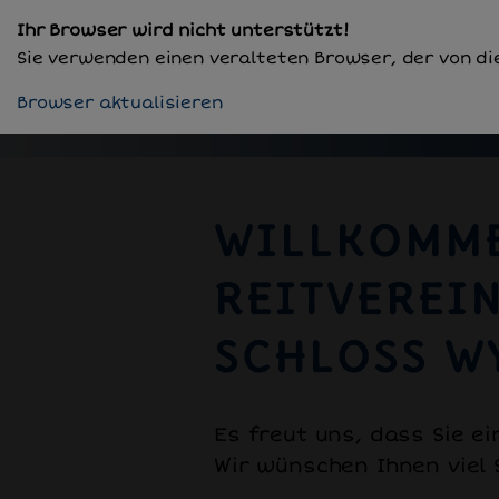
Ihr Browser wird nicht unterstützt!
Sie verwenden einen veralteten Browser, der von di
REITVEREIN SCHLOSS 
Browser aktualisieren
WILLKOMM
REITVEREI
SCHLOSS W
Es freut uns, dass Sie e
Wir wünschen Ihnen viel 